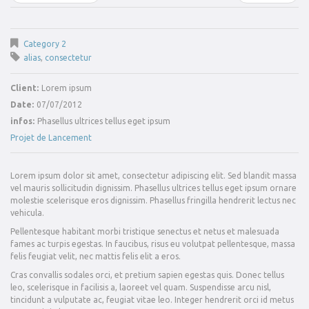
Category 2
alias
,
consectetur
Client:
Lorem ipsum
Date:
07/07/2012
infos:
Phasellus ultrices tellus eget ipsum
Projet de Lancement
Lorem ipsum dolor sit amet, consectetur adipiscing elit. Sed blandit massa
vel mauris sollicitudin dignissim. Phasellus ultrices tellus eget ipsum ornare
molestie scelerisque eros dignissim. Phasellus fringilla hendrerit lectus nec
vehicula.
Pellentesque habitant morbi tristique senectus et netus et malesuada
fames ac turpis egestas. In faucibus, risus eu volutpat pellentesque, massa
felis feugiat velit, nec mattis felis elit a eros.
Cras convallis sodales orci, et pretium sapien egestas quis. Donec tellus
leo, scelerisque in facilisis a, laoreet vel quam. Suspendisse arcu nisl,
tincidunt a vulputate ac, feugiat vitae leo. Integer hendrerit orci id metus