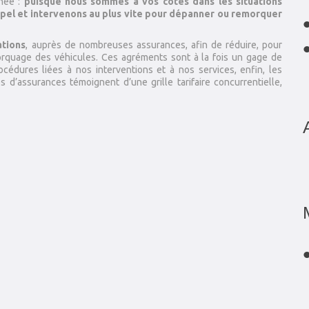
nnée :
puisque nous sommes à vos côtés dans les situations
pel et intervenons au plus vite pour dépanner ou remorquer
tions
, auprès de nombreuses assurances, afin de réduire, pour
orquage des véhicules. Ces agréments sont à la fois un gage de
cédures liées à nos interventions et à nos services, enfin, les
’assurances témoignent d’une grille tarifaire concurrentielle,