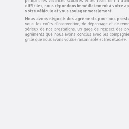
pendant les vacances scolaires et les fêtes de fin d’a
difficiles, nous répondons immédiatement à votre ap
votre véhicule et vous soulager moralement
.
Nous avons négocié des agréments pour nos presta
vous, les coûts d’intervention, de dépannage et de rem
sérieux de nos prestations, un gage de respect des pro
agréments que nous avons conclus avec les compagnies d
grille que nous avons voulue raisonnable et très étudiée.