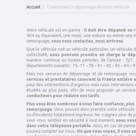
Accueil
Concernant le dépannage de votre véhicule
Votre véhicule est en panne :
il doit être dépanné ou
4X4 ou équivalent, une moto, une voiture ou même une mo
remorquage,
vous nous contactez, nous arrivons
.
Que le véhicule soit un véhicule particulier, un véhicule 
collectivité,
nous pouvons prendre en charge le dé
manière continue en toutes périodes de l’année : 7j/7,
départements suivants : 75- 77 – 78 – 91 – 92 – 93 – 94 – 9
Mais nos services de dépannage et de remorquage recou
services et prestataires couvrent la France entière
pour des interventions d’urgence mais nous intervenons dan
étudiés au plus juste, afin de vous proposer un service 
conducteurs pour réduire nos tarifs
.
Plus vous êtes nombreux à nous faire confiance, plus
remorquage
. Vous pouvez donc prendre votre véhicule 
ou d’incidents totalement imprévus. Ne craignez plus de pr
vous vous sentiez en sécurité à tout moment,
nous vou
dans votre téléphone portable
. Ainsi, en cas de pann
pouvez compter sur nous.
Où que vous soyez, il vous su