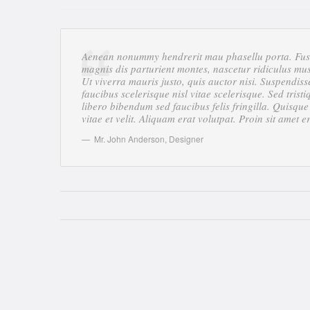
Aenean nonummy hendrerit mau phasellu porta. Fusce
magnis dis parturient montes, nascetur ridiculus mu
Ut viverra mauris justo, quis auctor nisi. Suspendiss
faucibus scelerisque nisl vitae scelerisque. Sed tri
libero bibendum sed faucibus felis fringilla. Quisqu
vitae et velit. Aliquam erat volutpat. Proin sit amet e
Mr. John Anderson
,
Designer