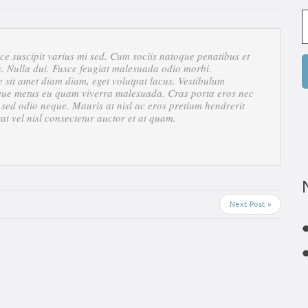
 suscipit varius mi sed. Cum sociis natoque penatibus et
s. Nulla dui. Fusce feugiat malesuada odio morbi.
e sit amet diam diam, eget volutpat lacus. Vestibulum
stique metus eu quam viverra malesuada. Cras porta eros nec
e sed odio neque. Mauris at nisl ac eros pretium hendrerit
rat vel nisl consectetur auctor et at quam.
Next Post »