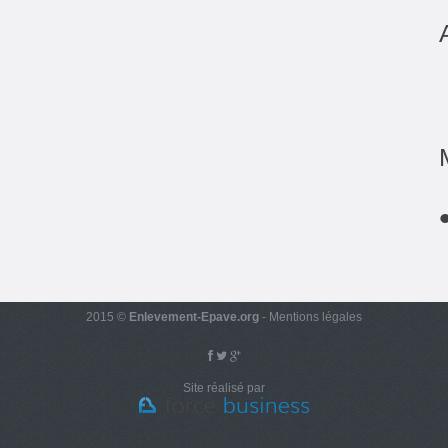
2015 ©
Enlevement-Epave.org
-
Mentions légales
Site réalisé par